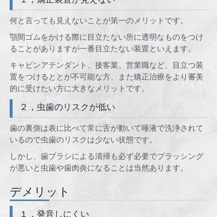
何と言っても見えないことが第一のメリットです。
顎間ゴムをかける際に目立たない所に透明なものをつけ
ることがありますが一番目立たない装置といえます。
キャビンアテンダント、接客業、営業職など、目立つ装
置をつけるととが不可能な方、また矯正治療をより審美
的に受けたい方に大きなメリットです。
２，虫歯のリスクが低い
歯の裏側は表に比べて常に舌が動いて唾液で洗浄されて
いるので虫歯のリスクは少ない状態です。
しかし、歯ブラシによる清掃も必ず必要でブラッシング
が悪いと虫歯や歯肉炎になることは当然あります。
デメリット
１，発音しにくい