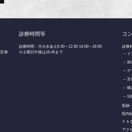
診療時間等
コ
診療時間：月火水金土8:30～12:00 14:00～18:00
診療
舌側
※土曜日午後は16:45まで
イ
加
デ
舌
矯
治
医師
院内
ＦＡ
アク