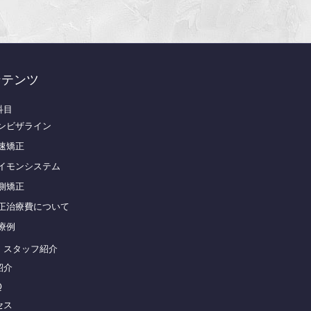
ンテンツ
科目
ンビザライン
速矯正
イモンシステム
側矯正
正治療費について
療例
・スタッフ紹介
紹介
Ｑ
セス